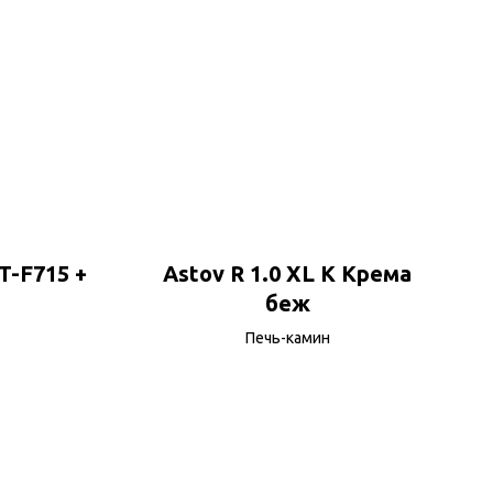
-F715 +
Astov R 1.0 XL K Крема
беж
Печь-камин