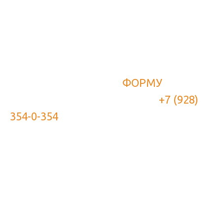
Вы можете связаться с нами по
поводу данного камина, чтобы
уточнить детали.
Для этого заполните
ФОРМУ
или
позвоните нам по телефону
+7 (928)
354-0-354